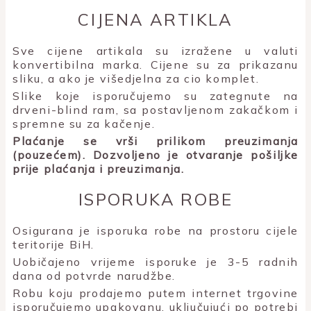
CIJENA ARTIKLA
Sve cijene artikala su izražene u valuti
konvertibilna marka. Cijene su za prikazanu
sliku, a ako je višedjelna za cio komplet.
Slike koje isporučujemo su zategnute na
drveni-blind ram, sa postavljenom zakačkom i
spremne su za kačenje.
Plaćanje se vrši prilikom preuzimanja
(pouzećem). Dozvoljeno je otvaranje pošiljke
prije plaćanja i preuzimanja.
ISPORUKA ROBE
Osigurana je isporuka robe na prostoru cijele
teritorije BiH.
Uobičajeno vrijeme isporuke je 3-5 radnih
dana od potvrde narudžbe.
Robu koju prodajemo putem internet trgovine
isporučujemo upakovanu, uključujući po potrebi