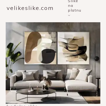
Slike
na
velikeslike.com
platnu