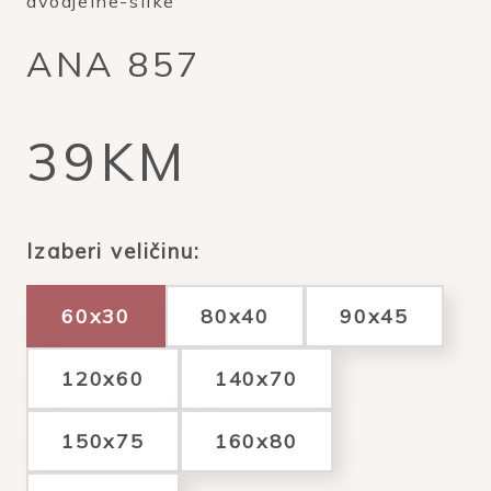
dvodjelne-slike
ANA 857
39KM
Izaberi veličinu:
60x30
80x40
90x45
120x60
140x70
150x75
160x80