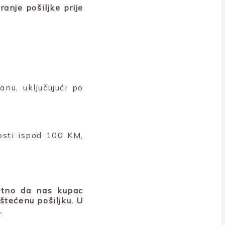
anje pošiljke prije
nu, uključujući po
nosti ispod 100 KM,
bitno da nas kupac
štećenu pošiljku. U
.