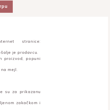
rpu
rnet stranice:
šalje je prodavcu.
n proizvod, popuni
na mejl.
ne su za prikazanu
vljenom zakačkom i