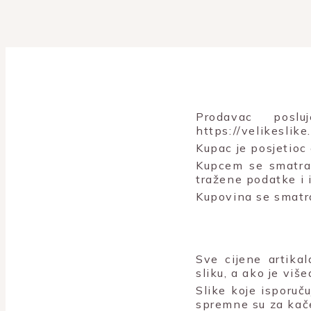
Prodavac posl
https://velikeslik
Kupac je posjetioc
Kupcem se smatra 
tražene podatke i 
Kupovina se smatr
Sve cijene artika
sliku, a ako je viš
Slike koje isporu
spremne su za kač