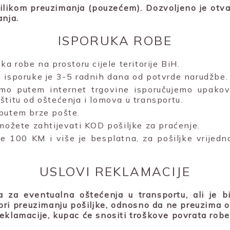
rilikom preuzimanja (pouzećem). Dozvoljeno je otvar
anja.
ISPORUKA ROBE
ka robe na prostoru cijele teritorije BiH.
 isporuke je 3-5 radnih dana od potvrde narudžbe.
mo putem internet trgovine isporučujemo upakova
štitu od oštećenja i lomova u transportu.
putem brze pošte.
 možete zahtijevati KOD pošiljke za praćenje.
e 100 KM i više je besplatna, za pošiljke vrijed
USLOVI REKLAMACIJE
 za eventualna oštećenja u transportu, ali je 
ri preuzimanju pošiljke, odnosno da ne preuzima o
eklamacije, kupac će snositi troškove povrata robe