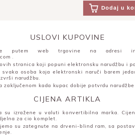
Dodaj u ko
USLOVI KUPOVINE
uje putem web trgovine na adresi inte
e.com
.
 ovih stranica koji popuni elektronsku narudžbu i po
svaka osoba koja elektronski naruči barem jeda
izvrši narudžbu.
a zaključenom kada kupac dobije potvrdu narudžbe 
CIJENA ARTIKLA
la su izražene u valuti konvertibilna marka. Cije
edjelna za cio komplet.
čujemo su zategnute na drveni-blind ram, sa posta
enje.