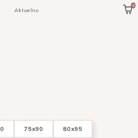
0
Aktuelno
70
75x90
80x95