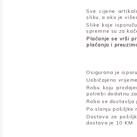
Sve cijene artika
sliku, a ako je viš
Slike koje isporu
spremne su za kač
Plaćanje se vrši p
plaćanja i preuzim
Osigurana je isporu
Uobičajeno vrijeme
Robu koju prodaje
potrebi dodatnu za
Roba se dostavlja 
Po slanju pošiljke
Dostava za pošiljk
dostava je 10 KM