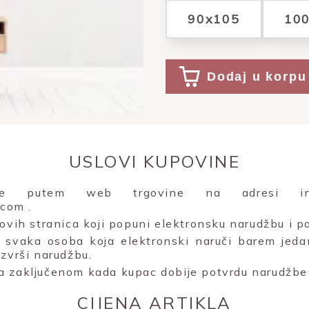
90x105
10
Dodaj u korpu
USLOVI KUPOVINE
uje putem web trgovine na adresi inte
e.com
.
 ovih stranica koji popuni elektronsku narudžbu i po
svaka osoba koja elektronski naruči barem jeda
izvrši narudžbu.
a zaključenom kada kupac dobije potvrdu narudžbe 
CIJENA ARTIKLA