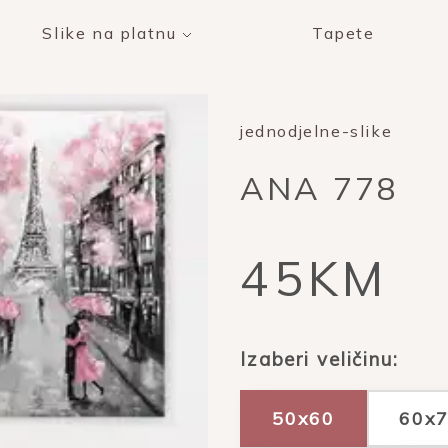
Slike na platnu
Tapete
jednodjelne-slike
ANA 778
45KM
Izaberi veličinu:
50x60
60x