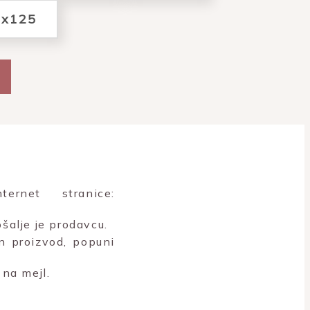
0x125
rnet stranice:
šalje je prodavcu.
n proizvod, popuni
na mejl.