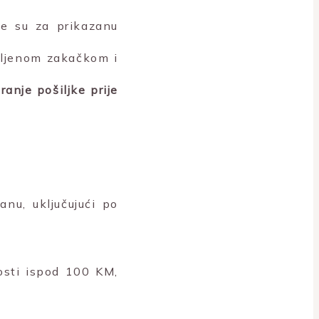
ne su za prikazanu
vljenom zakačkom i
anje pošiljke prije
nu, uključujući po
nosti ispod 100 KM,