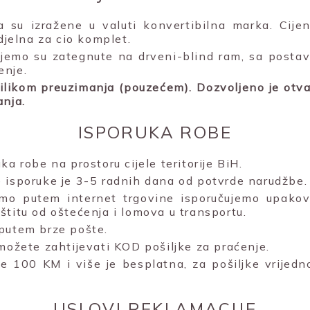
la su izražene u valuti konvertibilna marka. Cije
edjelna za cio komplet.
čujemo su zategnute na drveni-blind ram, sa posta
enje.
rilikom preuzimanja (pouzećem). Dozvoljeno je otvar
anja.
ISPORUKA ROBE
ka robe na prostoru cijele teritorije BiH.
 isporuke je 3-5 radnih dana od potvrde narudžbe.
mo putem internet trgovine isporučujemo upakova
štitu od oštećenja i lomova u transportu.
putem brze pošte.
 možete zahtijevati KOD pošiljke za praćenje.
e 100 KM i više je besplatna, za pošiljke vrijed
USLOVI REKLAMACIJE