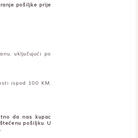
anje pošiljke prije
nu, uključujući po
nosti ispod 100 KM,
bitno da nas kupac
štećenu pošiljku. U
.