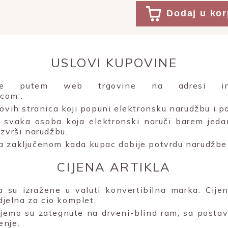
Dodaj u ko
USLOVI KUPOVINE
uje putem web trgovine na adresi inte
e.com
.
 ovih stranica koji popuni elektronsku narudžbu i po
svaka osoba koja elektronski naruči barem jeda
izvrši narudžbu.
a zaključenom kada kupac dobije potvrdu narudžbe 
CIJENA ARTIKLA
la su izražene u valuti konvertibilna marka. Cije
edjelna za cio komplet.
čujemo su zategnute na drveni-blind ram, sa posta
enje.