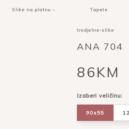
Slike na platnu
Tapete
trodjelne-slike
ANA 704
86KM
Izaberi veličinu:
90x55
1