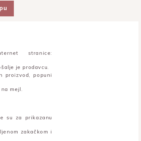
rpu
rnet stranice:
šalje je prodavcu.
n proizvod, popuni
na mejl.
ne su za prikazanu
vljenom zakačkom i