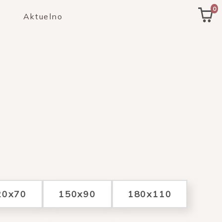
0
Aktuelno
20x70
150x90
180x110