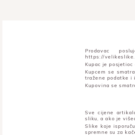
Prodavac posl
https://velikeslik
Kupac je posjetioc
Kupcem se smatra 
tražene podatke i 
Kupovina se smatr
Sve cijene artika
sliku, a ako je viš
Slike koje isporu
spremne su za kač