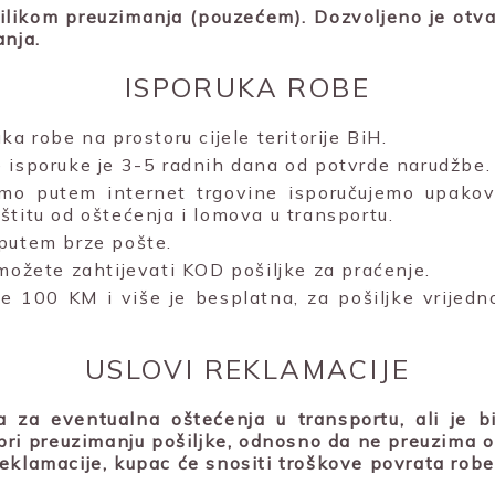
rilikom preuzimanja (pouzećem). Dozvoljeno je otvar
anja.
ISPORUKA ROBE
ka robe na prostoru cijele teritorije BiH.
 isporuke je 3-5 radnih dana od potvrde narudžbe.
mo putem internet trgovine isporučujemo upakova
štitu od oštećenja i lomova u transportu.
putem brze pošte.
 možete zahtijevati KOD pošiljke za praćenje.
e 100 KM i više je besplatna, za pošiljke vrijed
USLOVI REKLAMACIJE
 za eventualna oštećenja u transportu, ali je 
ri preuzimanju pošiljke, odnosno da ne preuzima o
eklamacije, kupac će snositi troškove povrata robe