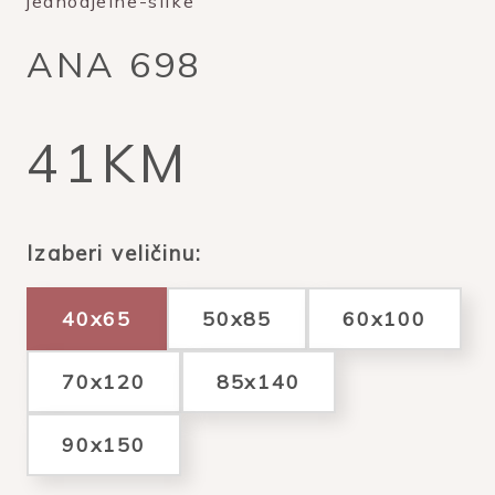
jednodjelne-slike
ANA 698
41KM
Izaberi veličinu:
40x65
50x85
60x100
70x120
85x140
90x150