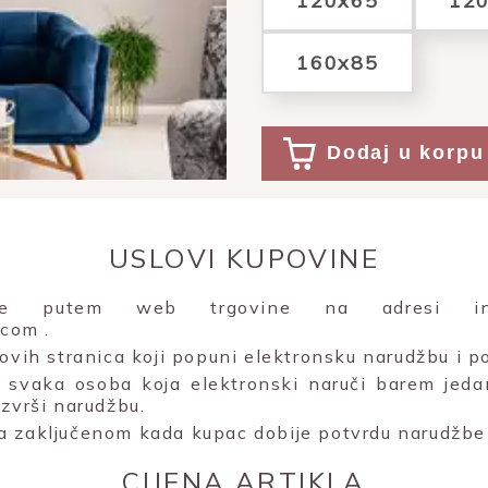
120x65
12
160x85
Dodaj u korpu
USLOVI KUPOVINE
uje putem web trgovine na adresi inte
e.com
.
 ovih stranica koji popuni elektronsku narudžbu i po
svaka osoba koja elektronski naruči barem jeda
izvrši narudžbu.
a zaključenom kada kupac dobije potvrdu narudžbe 
CIJENA ARTIKLA