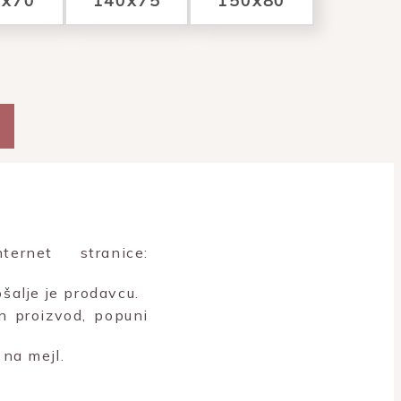
0x70
140x75
150x80
rnet stranice:
šalje je prodavcu.
n proizvod, popuni
na mejl.