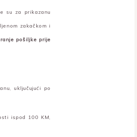
ne su za prikazanu
vljenom zakačkom i
anje pošiljke prije
nu, uključujući po
nosti ispod 100 KM,