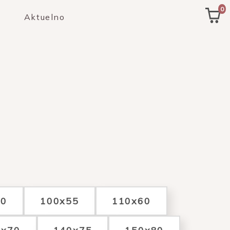
0
Aktuelno
50
100x55
110x60