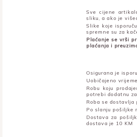
Sve cijene artika
sliku, a ako je viš
Slike koje isporu
spremne su za kač
Plaćanje se vrši p
plaćanja i preuzim
Osigurana je isporu
Uobičajeno vrijeme
Robu koju prodaje
potrebi dodatnu za
Roba se dostavlja 
Po slanju pošiljke
Dostava za pošiljk
dostava je 10 KM