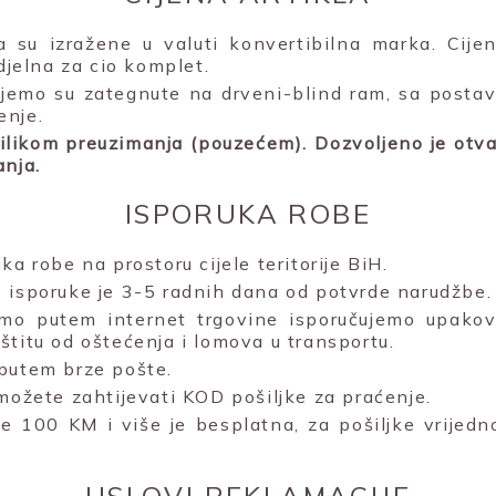
la su izražene u valuti konvertibilna marka. Cije
edjelna za cio komplet.
čujemo su zategnute na drveni-blind ram, sa posta
enje.
rilikom preuzimanja (pouzećem). Dozvoljeno je otvar
anja.
ISPORUKA ROBE
ka robe na prostoru cijele teritorije BiH.
 isporuke je 3-5 radnih dana od potvrde narudžbe.
mo putem internet trgovine isporučujemo upakova
štitu od oštećenja i lomova u transportu.
putem brze pošte.
 možete zahtijevati KOD pošiljke za praćenje.
e 100 KM i više je besplatna, za pošiljke vrijed