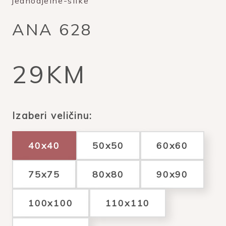
jednodjelne-slike
ANA 628
29KM
Izaberi veličinu:
40x40
50x50
60x60
75x75
80x80
90x90
100x100
110x110