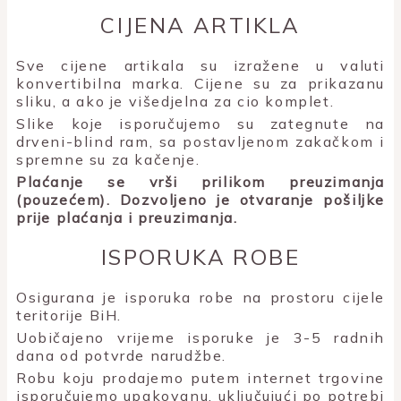
CIJENA ARTIKLA
Sve cijene artikala su izražene u valuti
konvertibilna marka. Cijene su za prikazanu
sliku, a ako je višedjelna za cio komplet.
Slike koje isporučujemo su zategnute na
drveni-blind ram, sa postavljenom zakačkom i
spremne su za kačenje.
Plaćanje se vrši prilikom preuzimanja
(pouzećem). Dozvoljeno je otvaranje pošiljke
prije plaćanja i preuzimanja.
ISPORUKA ROBE
Osigurana je isporuka robe na prostoru cijele
teritorije BiH.
Uobičajeno vrijeme isporuke je 3-5 radnih
dana od potvrde narudžbe.
Robu koju prodajemo putem internet trgovine
isporučujemo upakovanu, uključujući po potrebi