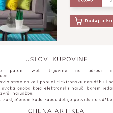
Dodaj u ko
USLOVI KUPOVINE
uje putem web trgovine na adresi inte
e.com
.
 ovih stranica koji popuni elektronsku narudžbu i po
svaka osoba koja elektronski naruči barem jeda
izvrši narudžbu.
a zaključenom kada kupac dobije potvrdu narudžbe 
CIJENA ARTIKLA