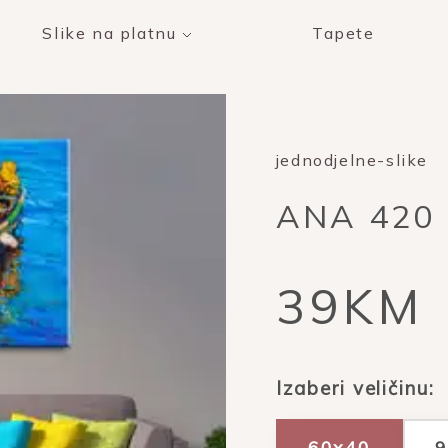
Slike na platnu
Tapete
jednodjelne-slike
ANA 420
39KM
Izaberi veličinu:
60x40
9