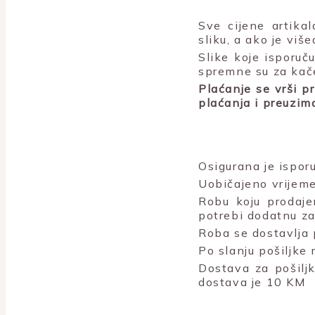
Sve cijene artika
sliku, a ako je viš
Slike koje isporu
spremne su za kač
Plaćanje se vrši p
plaćanja i preuzim
Osigurana je isporu
Uobičajeno vrijeme
Robu koju prodaje
potrebi dodatnu za
Roba se dostavlja 
Po slanju pošiljke
Dostava za pošiljk
dostava je 10 KM