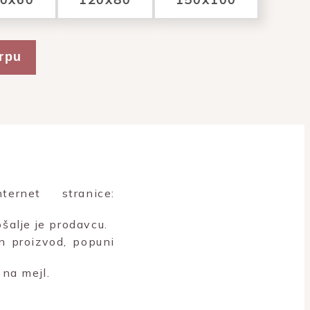
rpu
rnet stranice:
šalje je prodavcu.
n proizvod, popuni
na mejl.