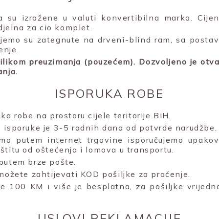
la su izražene u valuti konvertibilna marka. Cije
edjelna za cio komplet.
čujemo su zategnute na drveni-blind ram, sa posta
enje.
rilikom preuzimanja (pouzećem). Dozvoljeno je otvar
anja.
ISPORUKA ROBE
ka robe na prostoru cijele teritorije BiH.
 isporuke je 3-5 radnih dana od potvrde narudžbe.
mo putem internet trgovine isporučujemo upakova
štitu od oštećenja i lomova u transportu.
putem brze pošte.
 možete zahtijevati KOD pošiljke za praćenje.
e 100 KM i više je besplatna, za pošiljke vrijed
USLOVI REKLAMACIJE