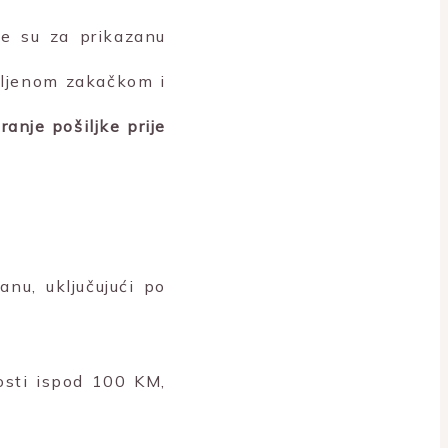
ne su za prikazanu
vljenom zakačkom i
anje pošiljke prije
nu, uključujući po
nosti ispod 100 KM,