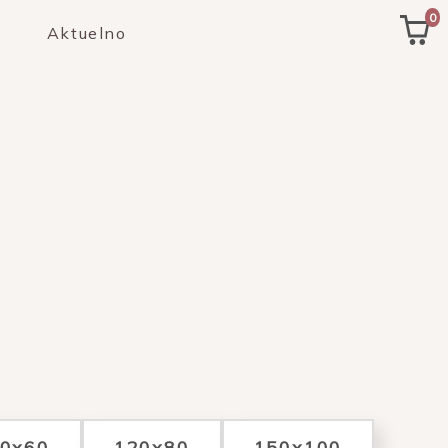
0
Aktuelno
0x60
120x80
150x100