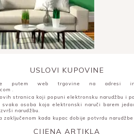
USLOVI KUPOVINE
uje putem web trgovine na adresi inte
e.com
.
 ovih stranica koji popuni elektronsku narudžbu i po
svaka osoba koja elektronski naruči barem jeda
izvrši narudžbu.
a zaključenom kada kupac dobije potvrdu narudžbe 
CIJENA ARTIKLA