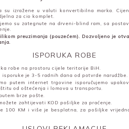
la su izražene u valuti konvertibilna marka. Cije
edjelna za cio komplet.
čujemo su zategnute na drveni-blind ram, sa posta
enje.
rilikom preuzimanja (pouzećem). Dozvoljeno je otvar
anja.
ISPORUKA ROBE
ka robe na prostoru cijele teritorije BiH.
 isporuke je 3-5 radnih dana od potvrde narudžbe.
mo putem internet trgovine isporučujemo upakova
štitu od oštećenja i lomova u transportu.
putem brze pošte.
 možete zahtijevati KOD pošiljke za praćenje.
e 100 KM i više je besplatna, za pošiljke vrijed
USLOVI REKLAMACIJE