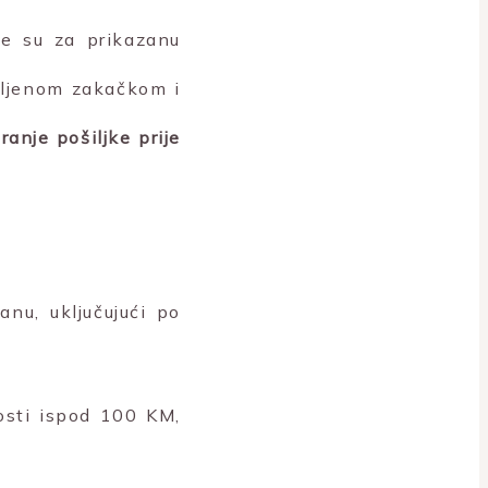
ne su za prikazanu
vljenom zakačkom i
anje pošiljke prije
nu, uključujući po
nosti ispod 100 KM,