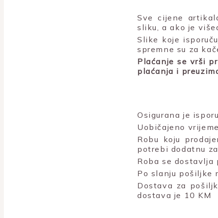
Sve cijene artika
sliku, a ako je viš
Slike koje isporu
spremne su za kač
Plaćanje se vrši p
plaćanja i preuzim
Osigurana je isporu
Uobičajeno vrijeme
Robu koju prodaje
potrebi dodatnu za
Roba se dostavlja 
Po slanju pošiljke
Dostava za pošiljk
dostava je 10 KM