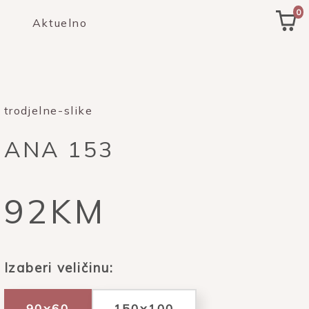
0
Aktuelno
trodjelne-slike
ANA 153
92KM
Izaberi veličinu:
90x60
150x100